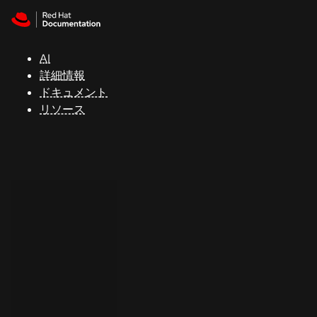
Skip to navigation
Skip to content
サ
ポ
ー
AI
ト
詳細情報
ドキュメント
リソース
コ
ン
ソ
ー
ル
開
発
者
ト
ラ