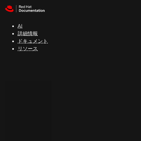
Skip to navigation
Skip to content
サ
ポ
ー
AI
ト
詳細情報
ドキュメント
リソース
コ
ン
ソ
ー
ル
開
発
者
ト
ラ