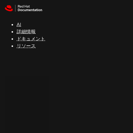
Skip to navigation
Skip to content
サ
ポ
ー
AI
ト
詳細情報
ドキュメント
リソース
コ
ン
ソ
ー
ル
開
発
者
ト
ラ