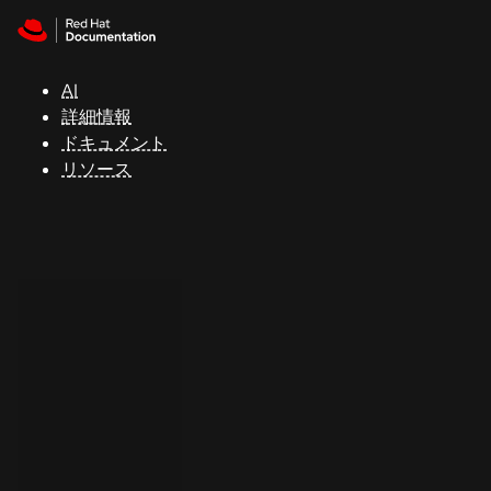
Skip to navigation
Skip to content
サ
ポ
ー
AI
ト
詳細情報
ドキュメント
リソース
コ
ン
ソ
ー
ル
開
発
者
ト
ラ