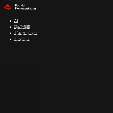
Skip to navigation
Skip to content
サ
ポ
ー
AI
ト
詳細情報
ドキュメント
リソース
コ
ン
ソ
ー
ル
開
発
者
ト
ラ