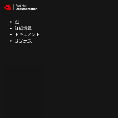
Skip to navigation
Skip to content
サ
ポ
ー
AI
ト
詳細情報
ドキュメント
リソース
コ
ン
ソ
ー
ル
開
発
者
ト
ラ