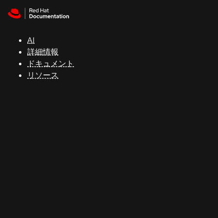
Skip to navigation
Skip to content
サ
ポ
ー
AI
ト
詳細情報
ドキュメント
リソース
コ
ン
ソ
ー
ル
開
発
者
ト
ラ