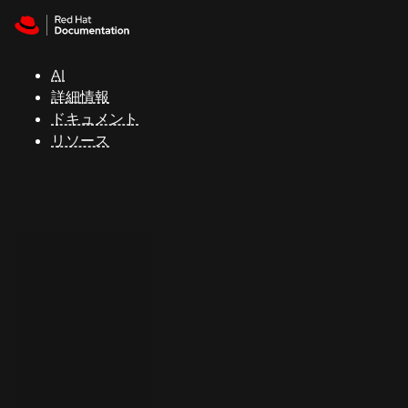
Skip to navigation
Skip to content
サ
ポ
ー
AI
ト
詳細情報
ドキュメント
リソース
コ
ン
ソ
ー
ル
開
発
者
ト
ラ