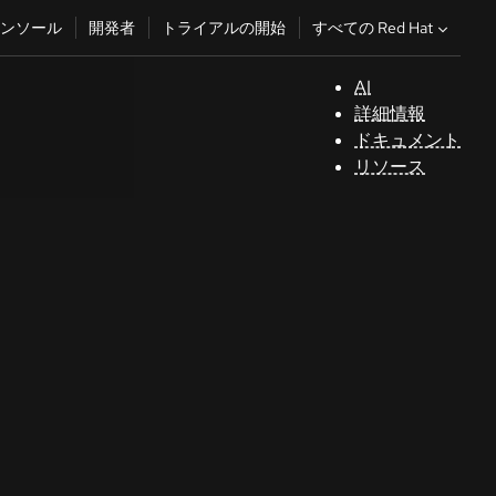
すべての Red Hat
ンソール
開発者
トライアルの開始
AI
サ
詳細情報
ポ
ドキュメント
ー
リソース
ト
コ
ン
ソ
ー
ル
開
発
者