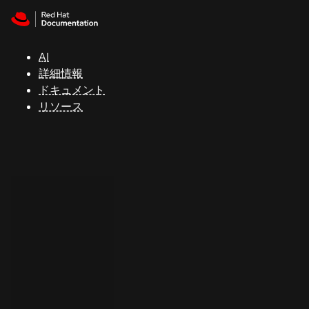
Skip to navigation
Skip to content
サ
ポ
ー
AI
ト
詳細情報
ドキュメント
リソース
コ
ン
ソ
ー
ル
開
発
者
ト
ラ