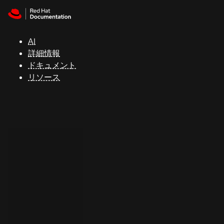
Skip to navigation
Skip to content
サ
ポ
ー
AI
ト
詳細情報
ドキュメント
リソース
コ
ン
ソ
ー
ル
開
発
者
ト
ラ