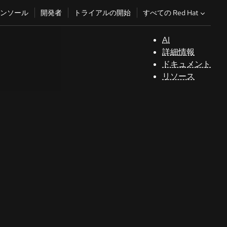
すべての Red Hat
ンソール
開発者
トライアルの開始
AI
サ
詳細情報
ポ
ドキュメント
ー
リソース
ト
コ
ン
ソ
ー
ル
開
発
者