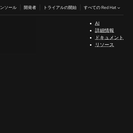
すべての Red Hat
ンソール
開発者
トライアルの開始
AI
サ
詳細情報
ポ
ドキュメント
ー
リソース
ト
コ
ン
ソ
ー
ル
開
発
者