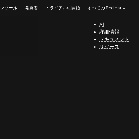
すべての Red Hat
ンソール
開発者
トライアルの開始
AI
サ
詳細情報
ポ
ドキュメント
ー
リソース
ト
コ
ン
ソ
ー
ル
開
発
者