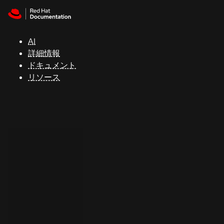
Skip to navigation
Skip to content
サ
ポ
ー
AI
ト
詳細情報
ドキュメント
リソース
コ
ン
ソ
ー
ル
開
発
者
ト
ラ