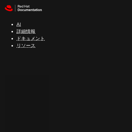
Skip to navigation
Skip to content
サ
ポ
ー
AI
ト
詳細情報
ドキュメント
リソース
コ
ン
ソ
ー
ル
開
発
者
ト
ラ