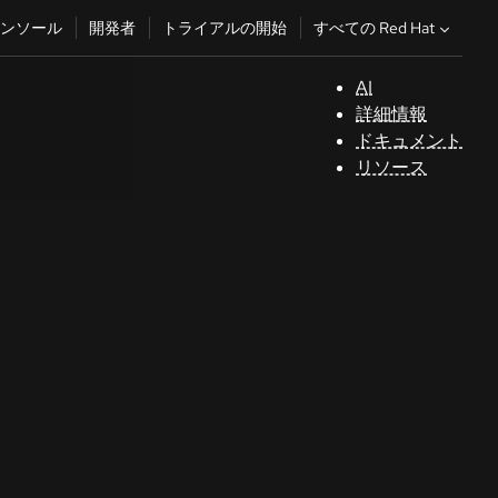
すべての Red Hat
ンソール
開発者
トライアルの開始
AI
サ
詳細情報
ポ
ドキュメント
ー
リソース
ト
コ
ン
ソ
ー
ル
開
発
者