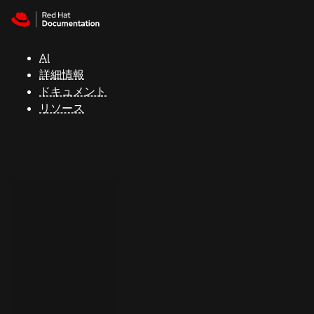
Skip to navigation
Skip to content
サ
ポ
ー
AI
ト
詳細情報
ドキュメント
リソース
コ
ン
ソ
ー
ル
開
発
者
ト
ラ