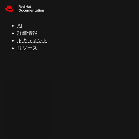
Skip to navigation
Skip to content
サ
ポ
ー
AI
ト
詳細情報
ドキュメント
リソース
コ
ン
ソ
ー
ル
開
発
者
ト
ラ