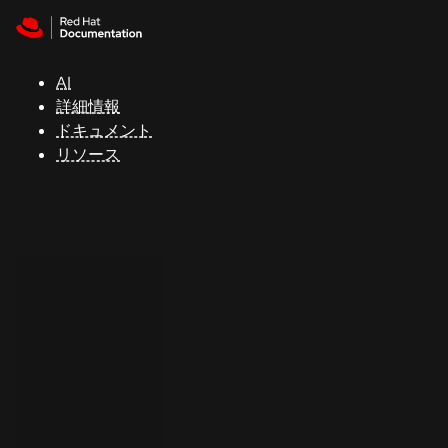
Skip to navigation
Skip to content
サ
ポ
ー
AI
ト
詳細情報
ドキュメント
リソース
コ
ン
ソ
ー
ル
開
発
者
ト
ラ