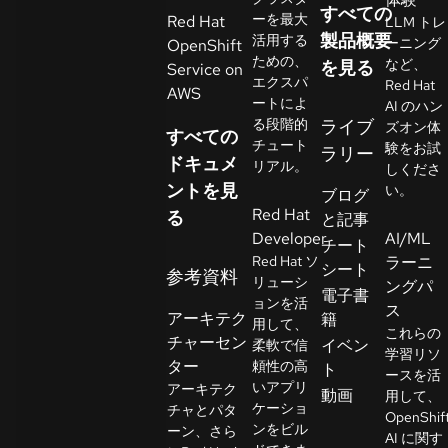
すべての
イ
ーを最大
Red Hat
LLM トレ
ア
製品概要
活用する
ーニング
OpenShift
ための、
ル
など、
を見る
Service on
エクスパ
Red Hat
の
AWS
ートによ
AI のハン
開
る段階的
ライブ
ズオン体
すべての
始
チュート
験をお試
ラリー
ドキュメ
リアル。
しくださ
ントを見
お
い。
ブログ
Red Hat
問
る
と記事
Developer
AI/ML
い
チート
Red Hat ソ
ラーニ
合
シート
参考資料
リューシ
ングパ
わ
言
電子書
ョンを活
語
ス
せ
アーキテク
籍
用して、
の
これらの
チャーセン
イベン
柔軟で信
選
学習リソ
ター
頼性の高
ト
択
ースを活
いアプリ
アーキテク
動画
用して、
ケーショ
チャとパタ
OpenShif
ンをビル
ーン、さら
AI に関す