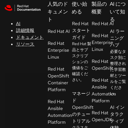
Skip to navigation
Skip to content
人気のド
使い始
製品の
AI につ
サ
キュメン
める
概要
いて知
ポ
ト
る
ー
AI
Red Hat
Red Hat AI
ト
詳細情報
スタート
Red Hat AI
AI ラー
Red Hat
ドキュメント
ガイド
ニング
Enterprise
Red Hat
リソース
Red Hat 製
ハブ
コ
Linux
Enterprise
品とサブ
必要なタ
ン
スクリプ
Linux
スク別に
ソ
Red Hat
ションの
整理され
ー
価値をご
OpenShift
Red Hat
た学習教
ル
確認くだ
OpenShift
材とツー
さい。
Red Hat
ルをご覧
Container
Ansible
くださ
開
Platform
マネージ
Automation
い。
発
ド
Platform
Red Hat
者
OpenShift
AI イン
Ansible
Red Hat
のチュー
タラク
Automation
ト
OpenJDK
トリアル
ティブ
Platform
ラ
クラスタ
体験