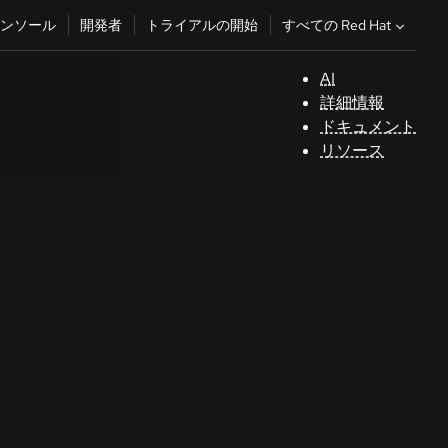
すべての Red Hat
ンソール
開発者
トライアルの開始
AI
サ
詳細情報
ポ
ドキュメント
ー
リソース
ト
コ
ン
ソ
ー
ル
開
発
者