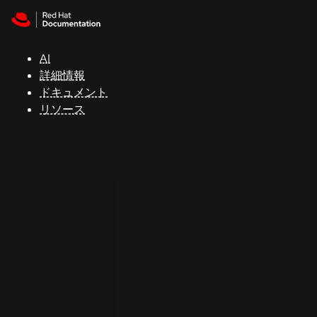
Skip to navigation
Skip to content
サ
ポ
ー
AI
ト
詳細情報
ドキュメント
リソース
コ
ン
ソ
ー
ル
開
発
者
ト
ラ