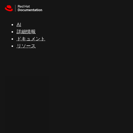
Skip to navigation
Skip to content
サ
ポ
ー
AI
ト
詳細情報
ドキュメント
リソース
コ
ン
ソ
ー
ル
開
発
者
ト
ラ