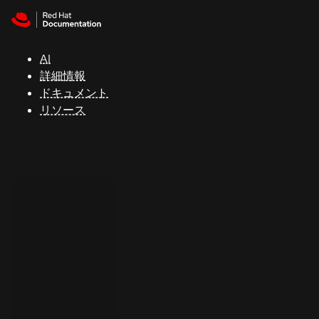
Skip to navigation
Skip to content
サ
ポ
ー
AI
ト
詳細情報
ドキュメント
リソース
コ
ン
ソ
ー
ル
開
発
者
ト
ラ