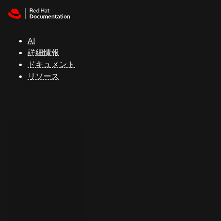
Skip to navigation
Skip to content
サ
ポ
ー
AI
ト
詳細情報
ドキュメント
リソース
コ
ン
ソ
ー
ル
開
発
者
ト
ラ