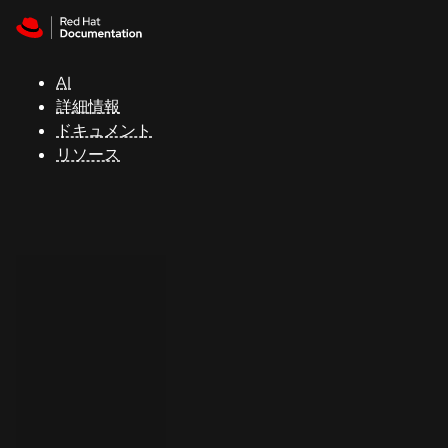
Skip to navigation
Skip to content
サ
ポ
ー
AI
ト
詳細情報
ドキュメント
リソース
コ
ン
ソ
ー
ル
開
発
者
ト
ラ