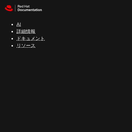
Skip to navigation
Skip to content
サ
ポ
ー
AI
ト
詳細情報
ドキュメント
リソース
コ
ン
ソ
ー
ル
開
発
者
ト
ラ