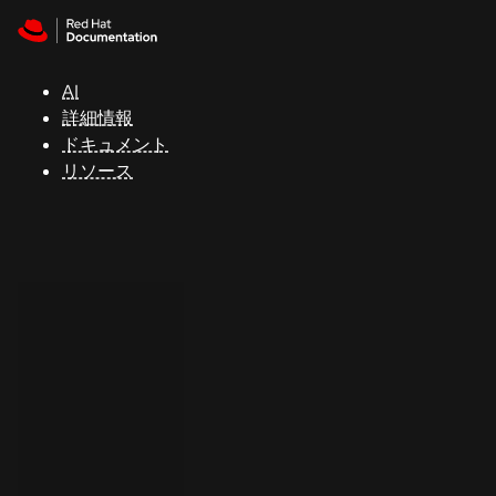
Skip to navigation
Skip to content
サ
ポ
ー
AI
ト
詳細情報
ドキュメント
リソース
コ
ン
ソ
ー
ル
開
発
者
ト
ラ