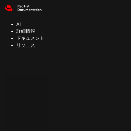
Skip to navigation
Skip to content
サ
ポ
ー
AI
ト
詳細情報
ドキュメント
リソース
コ
ン
ソ
ー
ル
開
発
者
ト
ラ