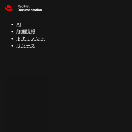
Skip to navigation
Skip to content
サ
ポ
ー
AI
ト
詳細情報
ドキュメント
リソース
コ
ン
ソ
ー
ル
開
発
者
ト
ラ