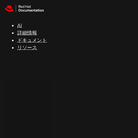
Skip to navigation
Skip to content
サ
ポ
ー
AI
ト
詳細情報
ドキュメント
リソース
コ
ン
ソ
ー
ル
開
発
者
ト
ラ