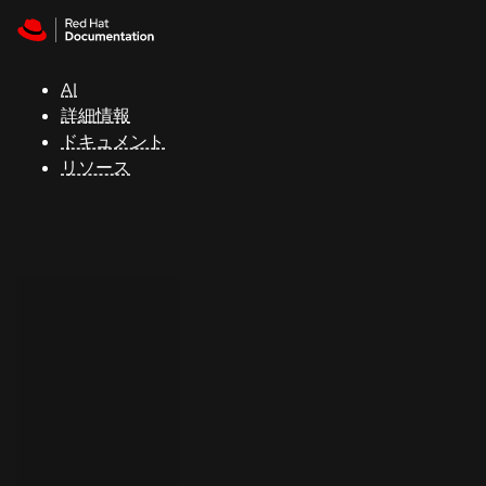
Skip to navigation
Skip to content
サ
ポ
ー
AI
ト
詳細情報
ドキュメント
リソース
コ
ン
ソ
ー
ル
開
発
者
ト
ラ