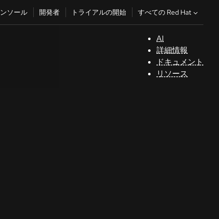
すべての Red Hat
ンソール
開発者
トライアルの開始
AI
サ
詳細情報
ポ
ドキュメント
ー
リソース
ト
コ
ン
ソ
ー
ル
開
発
者