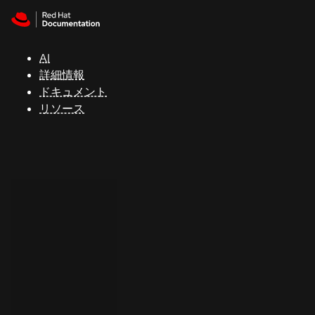
Skip to navigation
Skip to content
サ
ポ
ー
AI
ト
詳細情報
ドキュメント
リソース
コ
ン
ソ
ー
ル
開
発
者
ト
ラ