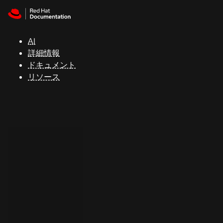
Skip to navigation
Skip to content
サ
ポ
ー
AI
ト
詳細情報
ドキュメント
リソース
コ
ン
ソ
ー
ル
開
発
者
ト
ラ