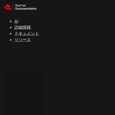
Skip to navigation
Skip to content
サ
ポ
ー
AI
ト
詳細情報
ドキュメント
リソース
コ
ン
ソ
ー
ル
開
発
者
ト
ラ