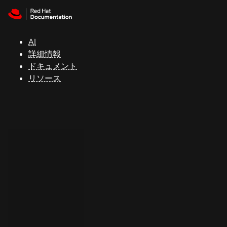
Skip to navigation
Skip to content
サ
ポ
ー
AI
ト
詳細情報
ドキュメント
リソース
コ
ン
ソ
ー
ル
開
発
者
ト
ラ