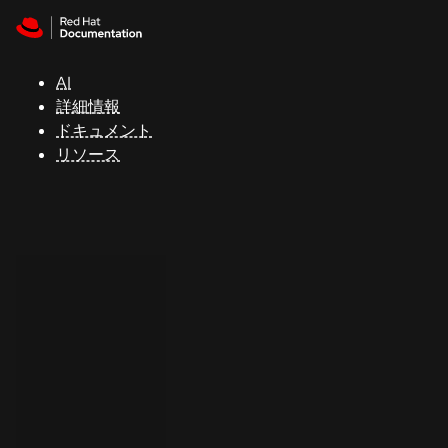
Skip to navigation
Skip to content
サ
ポ
ー
AI
ト
詳細情報
ドキュメント
リソース
コ
ン
ソ
ー
ル
開
発
者
ト
ラ