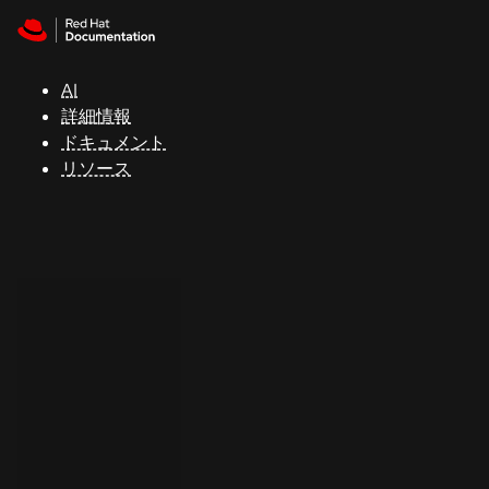
Skip to navigation
Skip to content
サ
ポ
ー
AI
ト
詳細情報
ドキュメント
リソース
コ
ン
ソ
ー
ル
開
発
者
ト
ラ