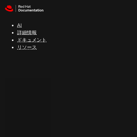
Skip to navigation
Skip to content
サ
ポ
ー
AI
ト
詳細情報
ドキュメント
リソース
コ
ン
ソ
ー
ル
開
発
者
ト
ラ