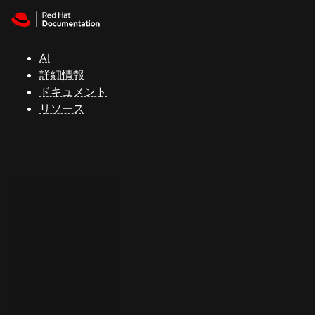
Skip to navigation
Skip to content
サ
ポ
ー
AI
ト
詳細情報
ドキュメント
リソース
コ
ン
ソ
ー
ル
開
発
者
ト
ラ