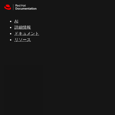
Skip to navigation
Skip to content
サ
ポ
ー
AI
ト
詳細情報
ドキュメント
リソース
コ
ン
ソ
ー
ル
開
発
者
ト
ラ