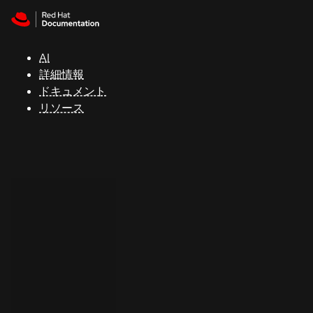
Skip to navigation
Skip to content
サ
ポ
ー
AI
ト
詳細情報
ドキュメント
リソース
コ
ン
ソ
ー
ル
開
発
者
ト
ラ