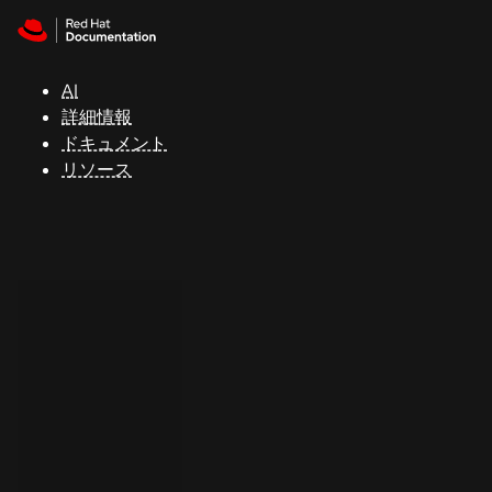
Skip to navigation
Skip to content
サ
ポ
ー
AI
ト
詳細情報
ドキュメント
リソース
コ
ン
ソ
ー
ル
開
発
者
ト
ラ