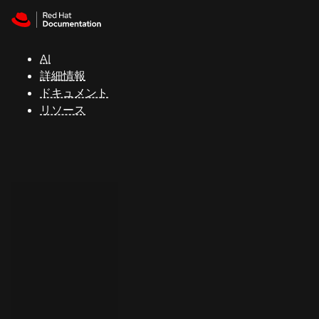
Skip to navigation
Skip to content
サ
ポ
ー
AI
ト
詳細情報
ドキュメント
リソース
コ
ン
ソ
ー
ル
開
発
者
ト
ラ