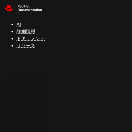
Skip to navigation
Skip to content
サ
ポ
ー
AI
ト
詳細情報
ドキュメント
リソース
コ
ン
ソ
ー
ル
開
発
者
ト
ラ