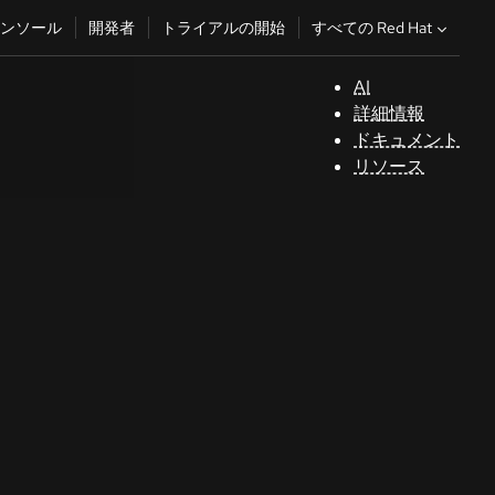
すべての Red Hat
ンソール
開発者
トライアルの開始
AI
サ
詳細情報
ポ
ドキュメント
ー
リソース
ト
コ
ン
ソ
ー
ル
開
発
者