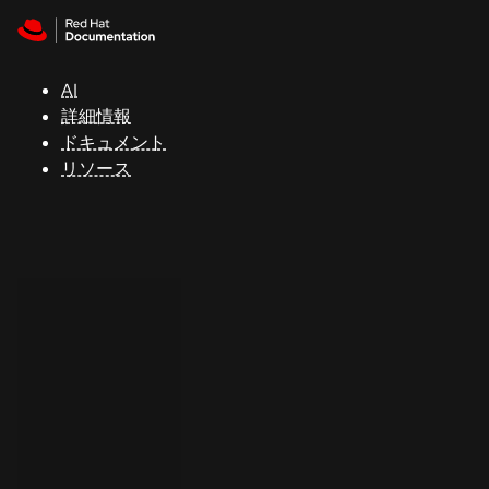
Skip to navigation
Skip to content
サ
ポ
ー
AI
ト
詳細情報
ドキュメント
リソース
コ
ン
ソ
ー
ル
開
発
者
ト
ラ