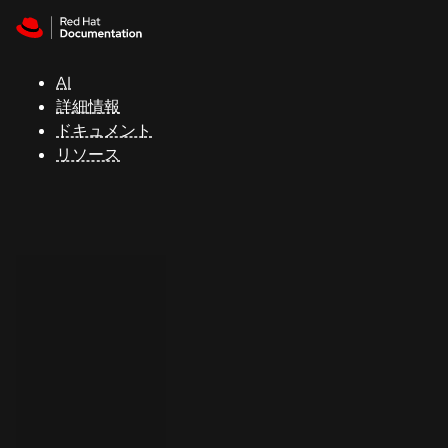
Skip to navigation
Skip to content
サ
ポ
ー
AI
ト
詳細情報
ドキュメント
リソース
コ
ン
ソ
ー
ル
開
発
者
ト
ラ